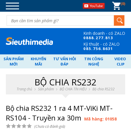
0
DANH MỤC SẢN PHẨM
DÂY CÁP TÍN HIỆU
BỘ CHIA TÍN HIỆU
Kinh doanh - có ZALO
CHUYỂN ĐỐI TÍN HIỆU
08
88.277.813
Kỹ thuật - có ZALO
MẠNG-WIFI-MÁY TÍNH-ĐIỆN
08
5.756.8631
THOẠI
SẢN PHẨM
KHUYẾN
TƯ VẤN HỎI
TIN CÔNG
VIDEO
NGUỒN POE - SWITCH - VẬT TƯ.
MỚI
MÃI
ĐÁP
NGHỆ
CLIP
CARD PCI-GHI HÌNH-CARD PCI-E
BỘ CHIA RS232
NGHE NHÌN-GIẢI TRÍ.
Trang chủ
Sản phẩm
BỘ CHIA TÍN HIỆU
Bộ chia RS232
QUÀ TẶNG DOANH NGHIỆP
Bộ chia RS232 1 ra 4 MT-ViKi MT-
RS104 - Truyền xa 30m
Mã hàng: 01058
(Chưa có đánh giá)