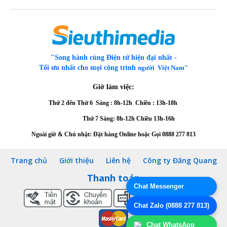
ỨNG DỤNG THỰC TẾ
Bộ chia MT-RS104 là giải pháp tối ưu cho hàng
"Song hành cùng Điện tử hiện đại nhất -
loạt hệ thống hiện đại:
Tối ưu nhất cho mọi công trình
người Việt Nam"
Dây chuyền sản xuất tự động: Phân phối lệnh
Giờ làm việc:
từ một máy tính trung tâm đến nhiều máy
Thứ 2 đến Thứ 6
Sáng : 8h-12h Chiều : 13h-18h
CNC hoặc robot lắp ráp.
Thứ 7 Sáng: 8h-12h
Chiều 13h-16h
Hệ thống thu ngân siêu thị: Kết nối một máy
POS với nhiều thiết bị ngoại vi như máy in hóa
Ngoài giờ & Chủ nhật: Đặt hàng Online hoặc Gọi
0888 277 813
đơn, cân điện tử, màn hình hiển thị phụ.
Trạm thu phí hoặc bãi xe thông minh: Truyền
Trang chủ
Giới thiệu
Liên hệ
Công ty Đăng Quang
dữ liệu đọc thẻ, hình ảnh camera về nhiều máy
Thanh toán
tính quản lý cùng lúc.
Chat Messenger
Môi trường giáo dục/Nghiên cứu: Chia sẻ tín
hiệu từ thiết bị đo lường chuyên dụng cho
Chat Zalo (0888 277 813)
nhiều sinh viên cùng quan sát thông số.
Chat WhatsApp