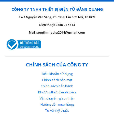
CNC).
Vận hành
: Kiểm tra độ chắc chắn của các
CÔNG TY TNHH THIẾT BỊ ĐIỆN TỬ ĐĂNG QUANG
chốt vặn trên cáp DB9. Hệ thống sẵn sàng
hoạt động ngay lập tức mà không cần cài
47/4 Nguyễn Văn Săng, Phường Tân Sơn Nhì, TP.HCM
đặt.
Điện thoại: 0888 277 813
sieuthimedia2014@gmail.com
Mail:
CHÍNH SÁCH CỦA CÔNG TY
Điều khoản sử dụng
Chính sách bảo mật
Chính sách bảo hành
Phương thức thanh toán
Vận chuyển, giao nhận
Hướng dẫn mua hàng
Tư vấn kỹ thuật