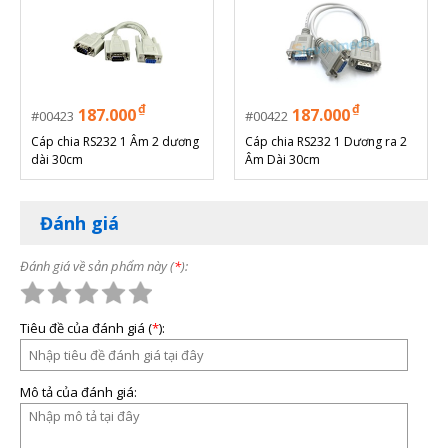
₫
₫
187.000
187.000
00423
00422
Cáp chia RS232 1 Âm 2 dương
Cáp chia RS232 1 Dương ra 2
dài 30cm
Âm Dài 30cm
Đánh giá
Đánh giá về sản phẩm này (
*
):
ƯU ĐIỂM VƯỢT TRỘI
Điểm làm nên giá trị của MT-ViKi MT-RS104 nằm
Tiêu đề của đánh giá (
*
):
ở độ bền bỉ và khả năng vận hành ổn định. Lớp
vỏ kim loại cứng cáp kích thước 13x9x4cm được
phủ sơn tĩnh điện không chỉ chống rò rỉ điện mà
Mô tả của đánh giá:
còn đóng vai trò như một lồng Faraday thu nhỏ,
hạn chế tối đa nhiễu sóng điện từ (EMI) trong