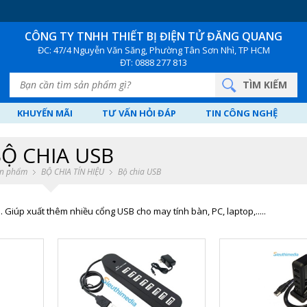
CÔNG TY TNHH THIẾT BỊ ĐIỆN TỬ
ĐĂNG QUANG
ĐC: 47/4 Nguyễn Văn Săng, Phường Tân Sơn Nhì, TP HCM
ĐT: 0888 277 813
KHUYẾN MÃI
TƯ VẤN HỎI ĐÁP
TIN CÔNG NGHỆ
Ộ CHIA USB
n phẩm
BỘ CHIA TÍN HIỆU
Bộ chia USB
M. Giúp xuất thêm nhiều cổng USB cho may tính bàn, PC, laptop,.....