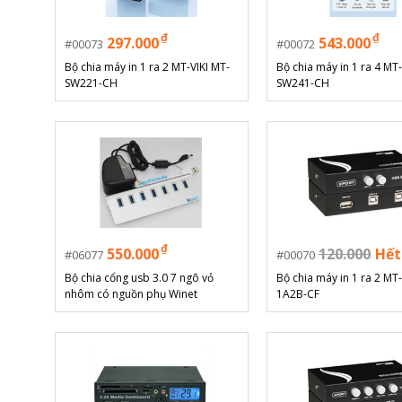
₫
₫
297.000
543.000
00073
00072
Bộ chia máy in 1 ra 2 MT-VIKI MT-
Bộ chia máy in 1 ra 4 MT-
SW221-CH
SW241-CH
₫
550.000
120.000
Hết
06077
00070
Bộ chia cổng usb 3.0 7 ngõ vỏ
Bộ chia máy in 1 ra 2 MT-
nhôm có nguồn phụ Winet
1A2B-CF