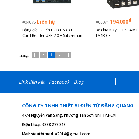
₫
Liên hệ
194.000
04076
00071
Bảng điều khiển HUB USB 3.0 +
Bộ chia máy in 1 ra 4 MT-
Card Reader USB 2.0 + Sata + màn
1A4B-CF
hình LCD + Điều tốc FAN
1
Trang:
Link liên kết
Facebook
Blog
CÔNG TY TNHH THIẾT BỊ ĐIỆN TỬ ĐĂNG QUANG
47/4 Nguyễn Văn Săng, Phường Tân Sơn Nhì, TP.HCM
Điện thoại: 0888 277 813
sieuthimedia2014@gmail.com
Mail: