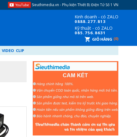
Sieuthimedia.vn - Phụ kiện Thiết Bị Điện Tử​ Số 1 VN
Kinh doanh - có ZALO
08
88.277.813
Kỹ thuật - có ZALO
08
5.756.8631
0
GIỎ HÀNG
VIDEO CLIP