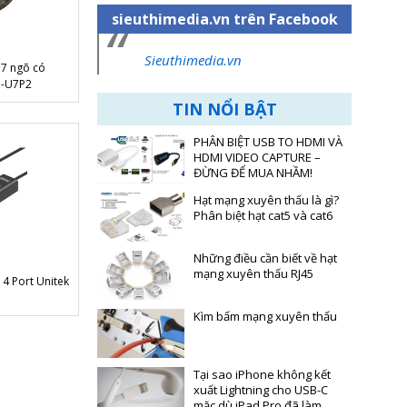
sieuthimedia.vn trên Facebook
Sieuthimedia.vn
 7 ngõ có
N-U7P2
TIN NỔI BẬT
PHÂN BIỆT USB TO HDMI VÀ
HDMI VIDEO CAPTURE –
ĐỪNG ĐỂ MUA NHẦM!
Hạt mạng xuyên thấu là gì?
Phân biệt hạt cat5 và cat6
Những điều cần biết về hạt
mạng xuyên thấu RJ45
 4 Port Unitek
Kìm bấm mạng xuyên thấu
Tại sao iPhone không kết
xuất Lightning cho USB-C
mặc dù iPad Pro đã làm