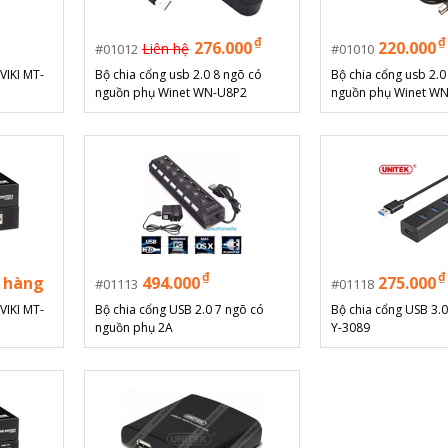
₫
₫
276.000
220.000
Liên hệ
01012
01010
VIKI MT-
Bộ chia cổng usb 2.0 8 ngõ có
Bộ chia cổng usb 2.0
nguồn phụ Winet WN-U8P2
nguồn phụ Winet W
₫
₫
 hàng
494.000
275.000
01113
01118
VIKI MT-
Bộ chia cổng USB 2.0 7 ngõ có
Bộ chia cổng USB 3.0
nguồn phụ 2A
Y-3089