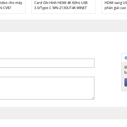
-video cho máy
Card Ghi Hình HDMI 4K 60Hz USB
HDMI sang USB
WN-CV87
3.0/Type-C WN-2130UT4K WINET
phân giải cao
G
Đ
b