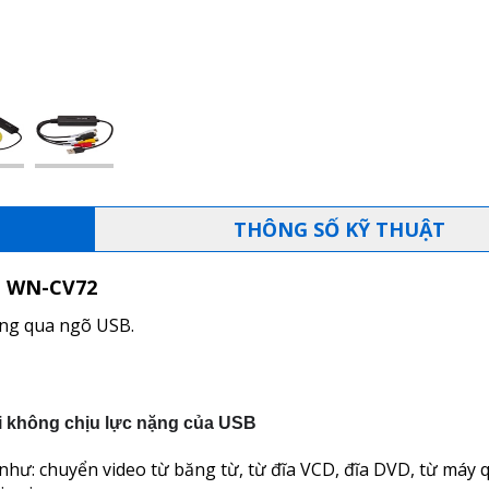
THÔNG SỐ KỸ THUẬT
nh WN-CV72
ông qua ngõ USB.
i không chịu lực nặng của USB
hư: chuyển video từ băng từ, từ đĩa VCD, đĩa DVD, từ máy 