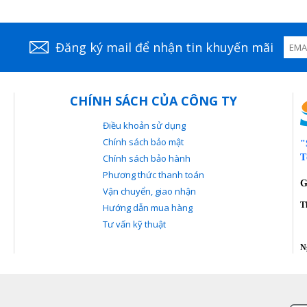
Đăng ký mail để nhận tin khuyến mãi
CHÍNH SÁCH CỦA CÔNG TY
Điều khoản sử dụng
Chính sách bảo mật
"
Chính sách bảo hành
T
Phương thức thanh toán
G
Vận chuyển, giao nhận
T
Hướng dẫn mua hàng
Tư vấn kỹ thuật
T
N
@ 50 Hz / 30 Hz / 20 Hz / 10 Hz.
20 @ 30Hz.
@ 30Hz