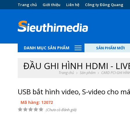
Trang chủ
Giới thiệu
Liên hệ
Công ty Đăng Quang
DANH MỤC SẢN PHẨM
SẢN PHẨM MỚI
ĐẦU GHI HÌNH HDMI - LI
Trang chủ
Sản phẩm
CARD PCI-GHI HÌN
USB bắt hình video, S-video cho 
Mã hàng: 12072
(Chưa có đánh giá)