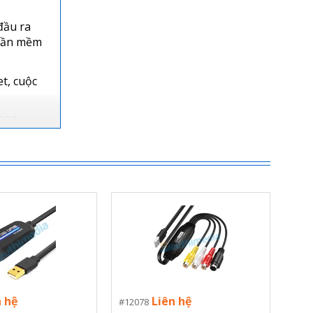
đầu ra
phần mềm
et, cuộc
EG2,
tính,
g máy
n hệ
Liên hệ
12078