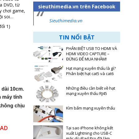
ĩa DVD, từ
sieuthimedia.vn trên Facebook
y chơi game,
ội soi…
Sieuthimedia.vn
ổi 1)
TIN NỔI BẬT
PHÂN BIỆT USB TO HDMI VÀ
HDMI VIDEO CAPTURE –
ĐỪNG ĐỂ MUA NHẦM!
Hạt mạng xuyên thấu là gì?
Phân biệt hạt cat5 và cat6
Những điều cần biết về hạt
 dài 10cm.
mạng xuyên thấu RJ45
 máy tính 
không chịu 
Kìm bấm mạng xuyên thấu
OAD
Tại sao iPhone không kết
xuất Lightning cho USB-C
mặc dù iPad Pro đã làm