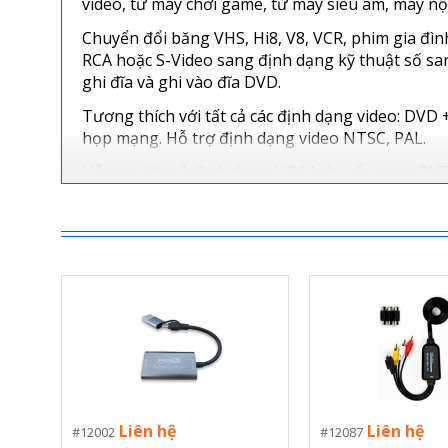
video, từ máy chơi game, từ máy siêu âm, máy nộ
Chuyển đổi băng VHS, Hi8, V8, VCR, phim gia đìn
RCA hoặc S-Video sang định dạng kỹ thuật số s
ghi đĩa và ghi vào đĩa DVD.
Tương thích với tất cả các định dạng video: DVD 
họp mạng. Hỗ trợ định dạng video NTSC, PAL.
Hỗ trợ video ở định dạng H.264 chuyển sang DVD
MPEG4 và MP3 (chỉ âm thanh) để giữ các bản ghi 
lưu trên google drive, lưu trên cloud…
Truyền và chụp video và âm thanh từ hầu hết mọ
Mac của bạn (ngoại trừ Mac OS 10.14 trở lên) hoặc
Liên hệ
Liên hệ
12002
12087