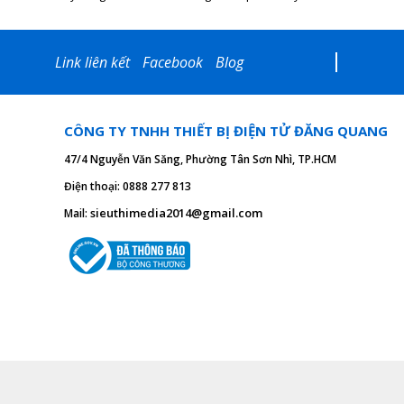
Link liên kết
Facebook
Blog
CÔNG TY TNHH THIẾT BỊ ĐIỆN TỬ ĐĂNG QUANG
47/4 Nguyễn Văn Săng, Phường Tân Sơn Nhì, TP.HCM
Điện thoại: 0888 277 813
sieuthimedia2014@gmail.com
Mail:
Thông số kỹ thuật
USB AV DVR
:
1. USB 2.0 tốc độ cao
2. Độ phân giải đầu ra ở chế độ MJPEG: 720 x 480 
640 x 480 @ 50 Hz / 30 Hz / 20 Hz / 10 Hz 480 x 3
3. Độ phân giải đầu ra mose YUV422: 480 x 320 