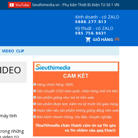
Sieuthimedia.vn - Phụ kiện Thiết Bị Điện Tử​ Số 1 VN
Kinh doanh - có ZALO
08
88.277.813
Kỹ thuật - có ZALO
08
5.756.8631
0
GIỎ HÀNG
VIDEO CLIP
VIDEO
 máy tính
 trong những
 video từ