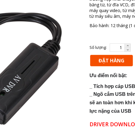
băng từ, từ đĩa VCD, đ
máy quay video, từ má
từ máy siêu âm, máy n
Bảo hành: 12 tháng (1 đ
Số lượng:
ĐẶT HÀNG
Ưu điểm nổi bật: 
_ Tích hợp cáp USB
_ Ngõ cắm USB trên
sẽ an toàn hơn khi 
lực nặng của USB
DRIVER DOWNL