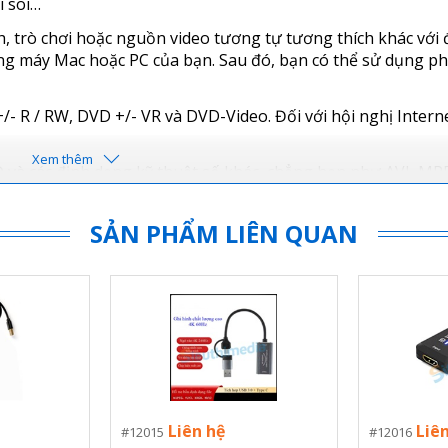
i soi…
h, trò chơi hoặc nguồn video tương tự tương thích khác với 
ang máy Mac hoặc PC của bạn. Sau đó, bạn có thể sử dụng 
+/- R / RW, DVD +/- VR và DVD-Video. Đối với hội nghị Intern
 và các định dạng kỹ thuật số khác, chẳng hạn như AVI, MP
vinyl của bạn ở định dạng kỹ thuật số lưu trong ổ cứng máy 
SẢN PHẨM LIÊN QUAN
i nguồn video analog (VHS / VCR / Hi8 / DVD / TV BOX) san
 PC (XP / Vista / Win7 / Win8 / Win10 32bit và 64bit)
Liên hệ
Liê
12015
12016