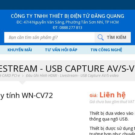
CÔNG TY TNHH THIẾT BỊ ĐIỆN TỬ
ĐĂNG QUANG
ĐC: 47/4 Nguyễn Văn Săng, Phường Tân Sơn Nhì, TP HCM
ĐT: 0888 277 813
KHUYẾN MÃI
TƯ VẤN HỎI ĐÁP
TIN CÔNG NGHỆ
VESTREAM - USB CAPTURE AV/S-
H-CARD PCI-e
Đầu Ghi Hình HDMI - Livestream - USB Capture AV/S-video
Liên hệ
máy tính WN-CV72
Giá:
Giá chưa bao gồm thuế VAT
Thiết bị đưa video vào
thông qua ngõ USB.
Thiết bị được sử dụng
trường hợp như: chuyển