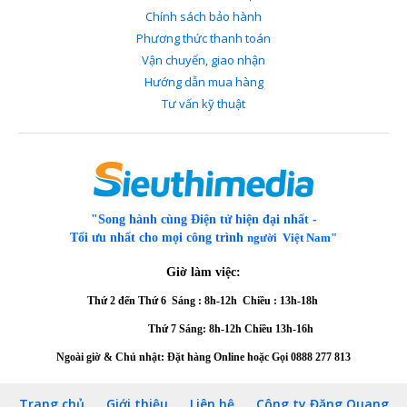
Chính sách bảo hành
Phương thức thanh toán
Vận chuyển, giao nhận
Hướng dẫn mua hàng
Tư vấn kỹ thuật
"Song hành cùng Điện tử hiện đại nhất -
Tối ưu nhất cho mọi công trình
người Việt Nam"
Giờ làm việc:
Thứ 2 đến Thứ 6
Sáng : 8h-12h Chiều : 13h-18h
Thứ 7 Sáng: 8h-12h
Chiều 13h-16h
Ngoài giờ & Chủ nhật: Đặt hàng Online hoặc Gọi
0888 277 813
Trang chủ
Giới thiệu
Liên hệ
Công ty Đăng Quang