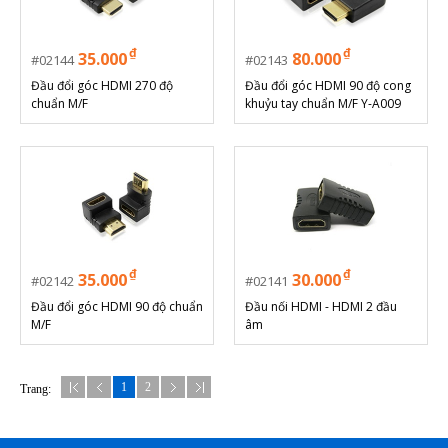
₫
₫
35.000
80.000
02144
02143
Đầu đổi góc HDMI 270 độ
Đầu đổi góc HDMI 90 độ cong
chuẩn M/F
khuỷu tay chuẩn M/F Y-A009
₫
₫
35.000
30.000
02142
02141
Đầu đổi góc HDMI 90 độ chuẩn
Đầu nối HDMI - HDMI 2 đầu
M/F
âm
1
2
Trang: