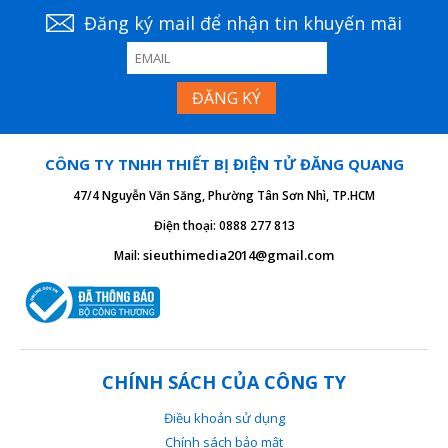
Đăng ký mail để nhận tin khuyến mãi
CÔNG TY TNHH THIẾT BỊ ĐIỆN TỬ ĐĂNG QUANG
47/4 Nguyễn Văn Săng, Phường Tân Sơn Nhì, TP.HCM
Điện thoại: 0888 277 813
sieuthimedia2014@gmail.com
Mail:
CHÍNH SÁCH CỦA CÔNG TY
Điều khoản sử dụng
Chính sách bảo mật