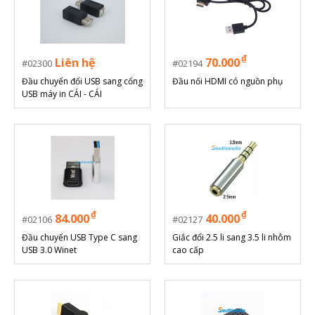
₫
Liên hệ
70.000
02300
02194
Đầu chuyển đổi USB sang cổng
Đầu nối HDMI có nguồn phụ
USB máy in CÁI - CÁI
₫
₫
84.000
40.000
02106
02127
Đầu chuyển USB Type C sang
Giắc đổi 2.5 li sang 3.5 li nhôm
USB 3.0 Winet
cao cấp