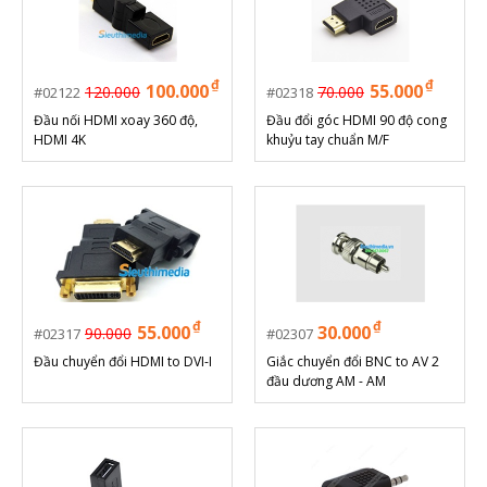
₫
₫
100.000
55.000
120.000
70.000
02122
02318
Đầu nối HDMI xoay 360 độ,
Đầu đổi góc HDMI 90 độ cong
HDMI 4K
khuỷu tay chuẩn M/F
₫
₫
55.000
30.000
90.000
02317
02307
Đầu chuyển đổi HDMI to DVI-I
Giắc chuyển đổi BNC to AV 2
đầu dương AM - AM