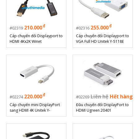
₫
₫
210.000
255.000
02319
02316
Cáp chuyển đổi Displayport to
Cáp chuyển đổi Displayport to
HDMI 4Kx2K Winet
VGA Full HD Unitek Y-5118E
₫
220.000
Liên hệ
Hết hàng
02274
02269
Cáp chuyển mini DisplayPort
Đầu chuyển đổi DisplayPort to
sang HDMI 4K Unitek Y-
HDMI Ugreen 20401
6345WH