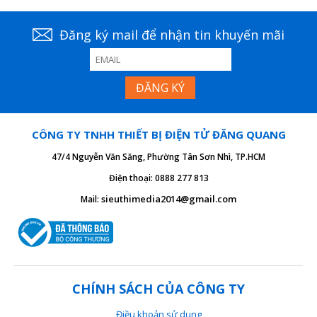
Đăng ký mail để nhận tin khuyến mãi
CÔNG TY TNHH THIẾT BỊ ĐIỆN TỬ ĐĂNG QUANG
47/4 Nguyễn Văn Săng, Phường Tân Sơn Nhì, TP.HCM
Điện thoại: 0888 277 813
sieuthimedia2014@gmail.com
Mail:
CHÍNH SÁCH CỦA CÔNG TY
Điều khoản sử dụng