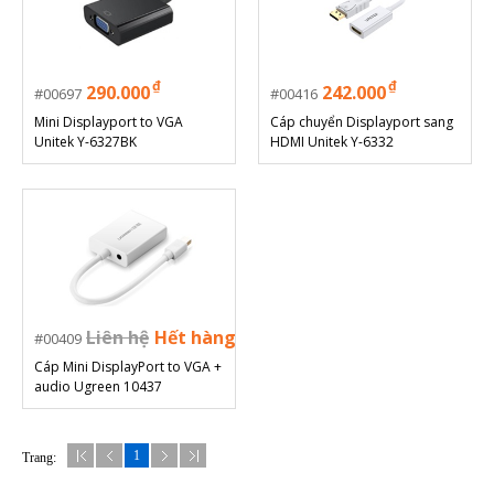
₫
₫
290.000
242.000
00697
00416
Mini Displayport to VGA
Cáp chuyển Displayport sang
Unitek Y-6327BK
HDMI Unitek Y-6332
Liên hệ
Hết hàng
00409
Cáp Mini DisplayPort to VGA +
audio Ugreen 10437
1
Trang: