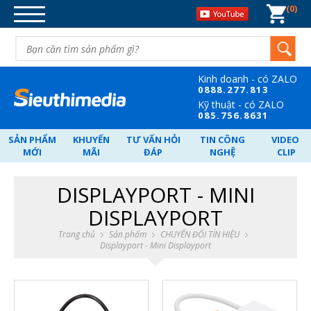
0
DANH MỤC SẢN PHẨM
DÂY CÁP TÍN HIỆU
BỘ CHIA TÍN HIỆU
Kinh doanh - có ZALO
CHUYỂN ĐỐI TÍN HIỆU
08
88.277.813
Kỹ thuật - có ZALO
MẠNG-WIFI-MÁY TÍNH-ĐIỆN
08
5.756.8631
THOẠI
SẢN PHẨM
KHUYẾN
TƯ VẤN HỎI
TIN CÔNG
VIDEO
NGUỒN POE - SWITCH - VẬT TƯ.
MỚI
MÃI
ĐÁP
NGHỆ
CLIP
CARD PCI-GHI HÌNH-CARD PCI-E
DISPLAYPORT - MINI
NGHE NHÌN-GIẢI TRÍ.
DISPLAYPORT
QUÀ TẶNG DOANH NGHIỆP
Trang chủ
Sản phẩm
CHUYỂN ĐỐI TÍN HIỆU
Displayport - Mini Displayport