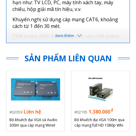
hạn như: TV LCD, PC, máy tính xách tay, máy
chiếu, hộp giải mã tín hiệu, v.v.
Khuyến nghị sử dụng cáp mạng CAT6, khoảng
cách từ 1 đến 30 mét.
Chất lượng hình ảnh phụ thuộc vào chất lượng
và chiều dài cáp RJ45.
Cắm và chạy không cần cấp nguồn.
SẢN PHẨM LIÊN QUAN
Sử dụng cáp mạng đúng 8 sợi
Màu sắc: Đen.
Số lượng: 1 Cặp (2 đầu)
_ 99% sản phẩm
Bộ chuyển đổi VGA qua cáp
mạng được cung cấp bởi Sieuthimedia.vn đã
được kiểm tra đạt được thông số thật, có chế độ
₫
Liên hệ
1.380.000
02059
02195
bảo hành 1 đổi 1, được test chạy thử trước khi
Bộ khuếch đại VGA và Audio
Bộ khuếch đại VGA 100m qua
giao hàng.
300m qua cáp mạng Winet
cáp mạng full HD 1080p WN-
WN-300T
VGA100 WINET.
_ Khách hàng liên hệ sẽ được tư vấn rõ trước khi