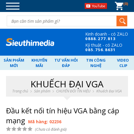
0
DANH MỤC SẢN PHẨM
DÂY CÁP TÍN HIỆU
BỘ CHIA TÍN HIỆU
Kinh doanh - có ZALO
CHUYỂN ĐỐI TÍN HIỆU
08
88.277.813
Kỹ thuật - có ZALO
MẠNG-WIFI-MÁY TÍNH-ĐIỆN
08
5.756.8631
THOẠI
SẢN PHẨM
KHUYẾN
TƯ VẤN HỎI
TIN CÔNG
VIDEO
NGUỒN POE - SWITCH - VẬT TƯ.
MỚI
MÃI
ĐÁP
NGHỆ
CLIP
CARD PCI-GHI HÌNH-CARD PCI-E
KHUẾCH ĐẠI VGA
NGHE NHÌN-GIẢI TRÍ.
Trang chủ
Sản phẩm
CHUYỂN ĐỐI TÍN HIỆU
Khuếch Đại VGA
QUÀ TẶNG DOANH NGHIỆP
Đầu kết nối tín hiệu VGA bằng cáp
mạng
Mã hàng: 02236
(Chưa có đánh giá)