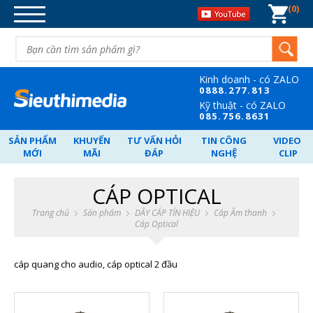
0
DANH MỤC SẢN PHẨM
DÂY CÁP TÍN HIỆU
BỘ CHIA TÍN HIỆU
Kinh doanh - có ZALO
CHUYỂN ĐỐI TÍN HIỆU
08
88.277.813
Kỹ thuật - có ZALO
MẠNG-WIFI-MÁY TÍNH-ĐIỆN
08
5.756.8631
THOẠI
SẢN PHẨM
KHUYẾN
TƯ VẤN HỎI
TIN CÔNG
VIDEO
NGUỒN POE - SWITCH - VẬT TƯ.
MỚI
MÃI
ĐÁP
NGHỆ
CLIP
CARD PCI-GHI HÌNH-CARD PCI-E
CÁP OPTICAL
NGHE NHÌN-GIẢI TRÍ.
Trang chủ
Sản phẩm
DÂY CÁP TÍN HIỆU
Cáp Âm thanh
QUÀ TẶNG DOANH NGHIỆP
Cáp Optical
cáp quang cho audio, cáp optical 2 đầu