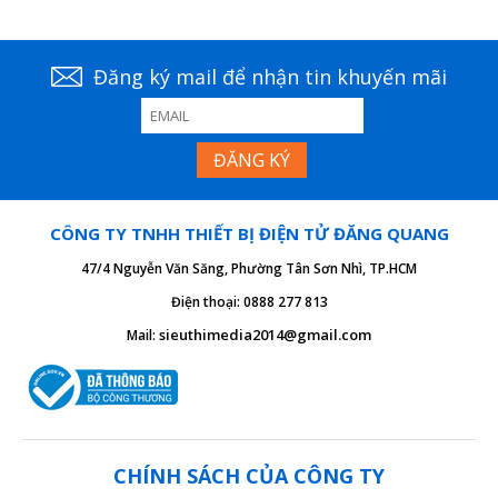
Đăng ký mail để nhận tin khuyến mãi
CÔNG TY TNHH THIẾT BỊ ĐIỆN TỬ ĐĂNG QUANG
47/4 Nguyễn Văn Săng, Phường Tân Sơn Nhì, TP.HCM
Điện thoại: 0888 277 813
sieuthimedia2014@gmail.com
Mail:
CHÍNH SÁCH CỦA CÔNG TY