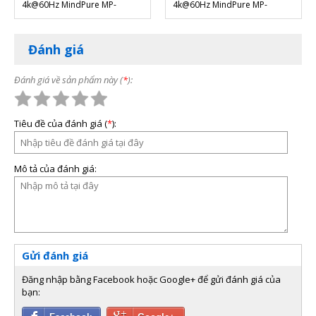
4k@60Hz MindPure MP-
4k@60Hz MindPure MP-
chuyển đổi sang HDMI bằng bộ chuyển đổi. Một
005PHA
003PHA
số máy tính xách tay có cổng USB-C hỗ trợ Chế
độ thay thế DisplayPort, có thể được sử dụng để
Đánh giá
kết nối với TV hỗ trợ HDMI bằng bộ chuyển đổi
USB-C sang HDMI.
Đánh giá về sản phẩm này (
*
):
Tiêu đề của đánh giá (
*
):
Mô tả của đánh giá:
Gửi đánh giá
Đăng nhập bằng Facebook hoặc Google+ để gửi đánh giá của
bạn: