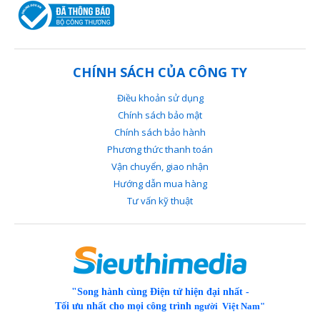
Công Ty CP THương Mại Quốc Tế Đăng Quang
Website: https://sieuthimedia.vn/
CHÍNH SÁCH CỦA CÔNG TY
Điện thoại:
0888 277 813
Điều khoản sử dụng
ZALO:
0888 277 813
Chính sách bảo mật
Chính sách bảo hành
Địa chỉ: 47/4 Nguyễn Văn Săng, phường Tân Sơn
Phương thức thanh toán
Nhì, quận Tân Phú
Vận chuyển, giao nhận
Hướng dẫn mua hàng
Tư vấn kỹ thuật
"Song hành cùng Điện tử hiện đại nhất -
Tối ưu nhất cho mọi công trình
người Việt Nam"