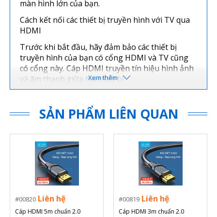
màn hình lớn của bạn.
Cách kết nối các thiết bị truyền hình với TV qua
HDMI
Trước khi bắt đầu, hãy đảm bảo các thiết bị
truyền hình của bạn có cổng HDMI và TV cũng
có cổng này. Cáp HDMI truyền tín hiệu hình ảnh
và âm thanh giữa hai thiết bị.
Kết nối đầu kia của cáp HDMI với đầu ra HDMI
của các thiết bị truyền hình.
SẢN PHẨM LIÊN QUAN
Kết nối đầu kia của dây với một trong các đầu
vào HDMI của TV.
Chọn đầu vào tương ứng với vị trí của cáp bằng
điều khiển từ xa (HDMI 1, HDMI 2, HDMI 3, v.v.).
Nếu các thiết bị truyền hình của bạn không có
cổng HDMI, vẫn có các tùy chọn để kết nối với
TV.
Liên hệ
Liên hệ
00820
00819
Cáp HDMI 5m chuẩn 2.0
Cáp HDMI 3m chuẩn 2.0
Một số máy tính xách tay có DisplayPort, có thể