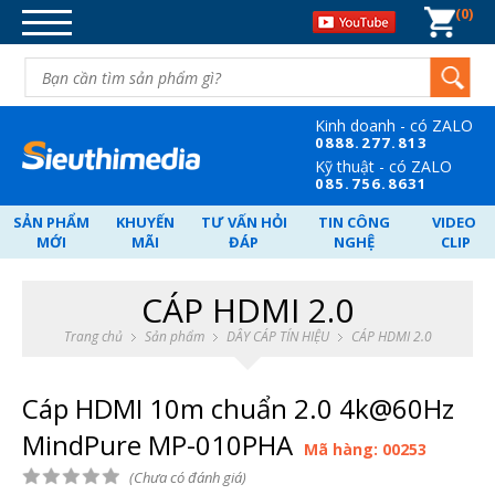
0
DANH MỤC SẢN PHẨM
DÂY CÁP TÍN HIỆU
BỘ CHIA TÍN HIỆU
Kinh doanh - có ZALO
CHUYỂN ĐỐI TÍN HIỆU
08
88.277.813
Kỹ thuật - có ZALO
MẠNG-WIFI-MÁY TÍNH-ĐIỆN
08
5.756.8631
THOẠI
SẢN PHẨM
KHUYẾN
TƯ VẤN HỎI
TIN CÔNG
VIDEO
NGUỒN POE - SWITCH - VẬT TƯ.
MỚI
MÃI
ĐÁP
NGHỆ
CLIP
CARD PCI-GHI HÌNH-CARD PCI-E
CÁP HDMI 2.0
NGHE NHÌN-GIẢI TRÍ.
Trang chủ
Sản phẩm
DÂY CÁP TÍN HIỆU
CÁP HDMI 2.0
QUÀ TẶNG DOANH NGHIỆP
Cáp HDMI 10m chuẩn 2.0 4k@60Hz
MindPure MP-010PHA
Mã hàng: 00253
(Chưa có đánh giá)