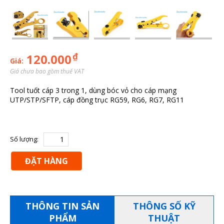
₫
120.000
Giá:
Giá chưa bao gồm thuế VAT
Tool tuốt cáp 3 trong 1, dùng bóc vỏ cho cáp mạng
UTP/STP/SFTP, cáp đồng trục RG59, RG6, RG7, RG11
Số lượng:
ĐẶT HÀNG
THÔNG TIN SẢN
THÔNG SỐ KỸ
PHẨM
THUẬT