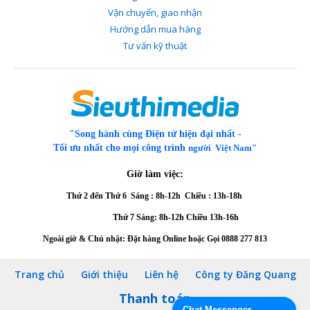
Vận chuyển, giao nhận
Hướng dẫn mua hàng
Tư vấn kỹ thuật
"Song hành cùng Điện tử hiện đại nhất -
Tối ưu nhất cho mọi công trình
người Việt Nam"
Giờ làm việc:
Thứ 2 đến Thứ 6
Sáng : 8h-12h Chiều : 13h-18h
Thứ 7 Sáng: 8h-12h
Chiều 13h-16h
Ngoài giờ & Chủ nhật: Đặt hàng Online hoặc Gọi
0888 277 813
Trang chủ
Giới thiệu
Liên hệ
Công ty Đăng Quang
Thanh toán
Chat Messenger