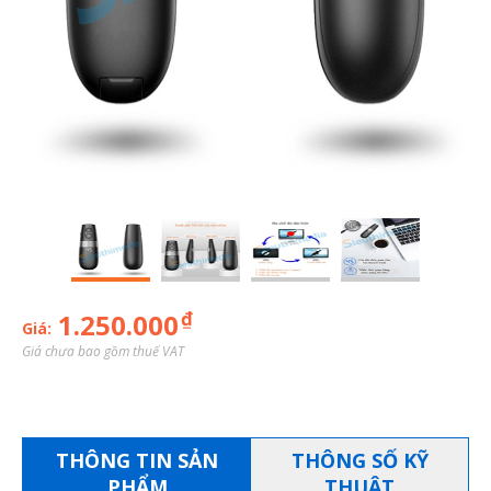
₫
1.250.000
Giá:
Giá chưa bao gồm thuế VAT
THÔNG TIN SẢN
THÔNG SỐ KỸ
PHẨM
THUẬT