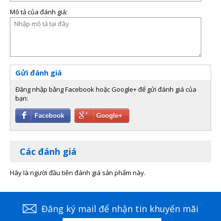
4. Mở nắp pin bút lật và lắp 2 pin AAA
Mô tả của đánh giá:
5. Bật công tắc bút lật
Đóng gói sản phẩm gồm:
1 x Hướng dẫn sử dụng
1 x Đầu thu
Gửi đánh giá
1 x Bút lật trang
Đăng nhập bằng Facebook hoặc Google+ để gửi đánh giá của
bạn:
1 x Túi đựng
Facebook
Google+
Các đánh giá
Hãy là người đầu tiên đánh giá sản phẩm này.
Đăng ký mail để nhận tin khuyến mãi