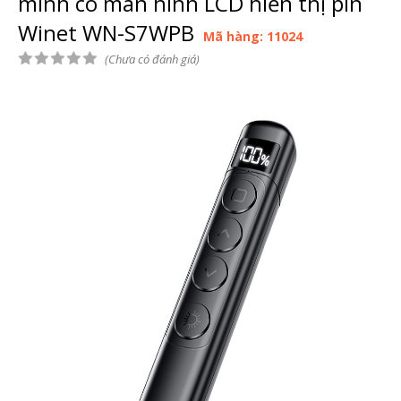
minh có màn hình LCD hiển thị pin
Winet WN-S7WPB
Mã hàng: 11024
(Chưa có đánh giá)