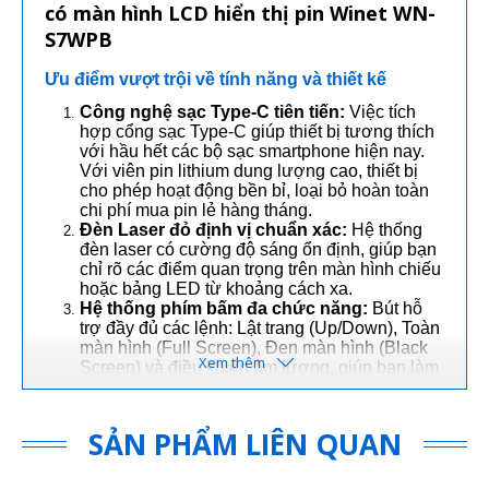
có màn hình LCD hiển thị pin Winet WN-
S7WPB
Ưu điểm vượt trội về tính năng và thiết kế
Công nghệ sạc Type-C tiên tiến:
Việc tích
hợp cổng sạc Type-C giúp thiết bị tương thích
với hầu hết các bộ sạc smartphone hiện nay.
Với viên pin lithium dung lượng cao, thiết bị
cho phép hoạt động bền bỉ, loại bỏ hoàn toàn
chi phí mua pin lẻ hàng tháng.
Đèn Laser đỏ định vị chuẩn xác:
Hệ thống
đèn laser có cường độ sáng ổn định, giúp bạn
chỉ rõ các điểm quan trọng trên màn hình chiếu
hoặc bảng LED từ khoảng cách xa.
Hệ thống phím bấm đa chức năng:
Bút hỗ
trợ đầy đủ các lệnh: Lật trang (Up/Down), Toàn
màn hình (Full Screen), Đen màn hình (Black
Screen) và điều khiển âm lượng, giúp bạn làm
chủ nội dung mà không cần chạm vào máy
tính.
SẢN PHẨM LIÊN QUAN
Hướng dẫn kết nối và sử dụng
Bước 1:
Rút đầu thu USB (Receiver) được cất