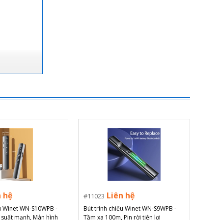
n hệ
Liên hệ
11023
ếu Winet WN-S10WPB -
Bút trình chiếu Winet WN-S9WPB -
 suất mạnh, Màn hình
Tầm xa 100m, Pin rời tiện lợi