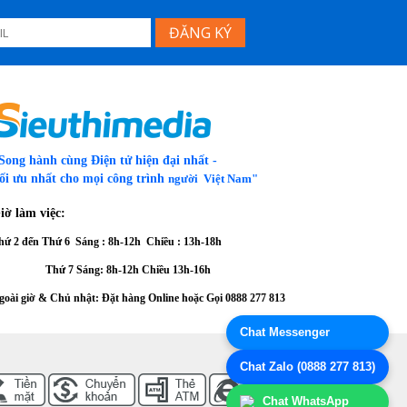
thật, có
Song hành cùng Điện tử hiện đại nhất -
ối ưu nhất cho mọi công trình
người Việt Nam"
tem,
iờ làm việc:
hứ 2 đến Thứ 6
Sáng : 8h-12h Chiều : 13h-18h
ên vẹn
hứ 7 Sáng: 8h-12h
Chiều 13h-16h
goài giờ & Chủ nhật: Đặt hàng Online hoặc Gọi
0888 277 813
Chat Messenger
Thanh toán
Chat Zalo (0888 277 813)
Chat WhatsApp