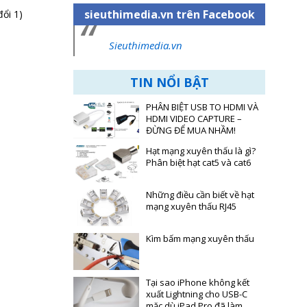
sieuthimedia.vn trên Facebook
ổi 1)
Sieuthimedia.vn
TIN NỔI BẬT
PHÂN BIỆT USB TO HDMI VÀ
HDMI VIDEO CAPTURE –
ĐỪNG ĐỂ MUA NHẦM!
Hạt mạng xuyên thấu là gì?
Phân biệt hạt cat5 và cat6
Những điều cần biết về hạt
mạng xuyên thấu RJ45
Kìm bấm mạng xuyên thấu
Tại sao iPhone không kết
xuất Lightning cho USB-C
mặc dù iPad Pro đã làm