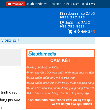
Sieuthimedia.vn - Phụ kiện Thiết Bị Điện Tử​ Số 1 VN
Kinh doanh - có ZALO
08
88.277.813
Kỹ thuật - có ZALO
08
5.756.8631
0
GIỎ HÀNG
VIDEO CLIP
 trình chiếu.
dụng pin AAA.
m.