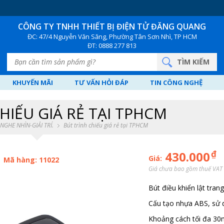
CÔNG TY TNHH THIẾT BỊ ĐIỆN TỬ
ĐĂNG QUANG
ĐC: 47/4 Nguyễn Văn Săng, Phường Tân Sơn Nhì, TP HCM
ĐT: 0888 277 813
KHUYẾN MÃI
TƯ VẤN HỎI ĐÁP
TIN CÔNG NGHỆ
HIẾU GIÁ RẺ TẠI TPHCM
NGHE NHÌN-GIẢI TRÍ.
Bút trình chiếu giá rẻ tại TPHCM
₫
430.000
Giá:
Mã hàng: 11022
Giá chưa bao gồm thuế VAT
Bút điều khiển lật trang
Cấu tạo nhựa ABS, sử 
Khoảng cách tối đa 30