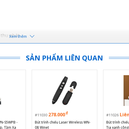
 thu phát
SẢN PHẨM LIÊN QUAN
₫
278.000
Liê
11030
11026
 WN-S5WPB -
Bút trình chiếu Laser Wireless WN-
Bút trình chi
ợp, Tầm Xa
08 Winet
Tia xanh công