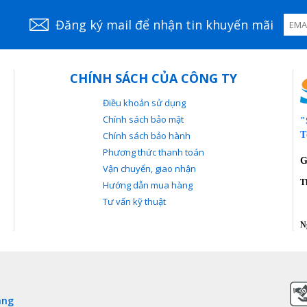
Đăng ký mail để nhận tin khuyến mãi
CHÍNH SÁCH CỦA CÔNG TY
cấp bởi Sieuthimedia.vn đã được kiểm tra đạt được thông số 
Điều khoản sử dụng
c khi giao hàng.
Chính sách bảo mật
"
 thực hiện giao dịch mua hàng.
Chính sách bảo hành
T
Phương thức thanh toán
a người dùng sẽ được thu hồi (sản phẩm phải còn nguyên 
G
Vận chuyển, giao nhận
ện).
T
Hướng dẫn mua hàng
mở gói hàng kiểm tra đúng sản phẩm và sản phẩm còn nguy
Tư vấn kỹ thuật
T
N
ang