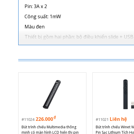
Pin: 3A x 2
Công suất: 1mW
Màu đen
Thiết bị gồm hai phần: bộ điều khiển slide + USB
₫
226.000
Liên hệ
11024
11021
Bút trình chiếu Multimedia thông
Bút trình chiếu Winet
minh có màn hình LCD hiển thị pin
Pin Sạc Lithium Tích H