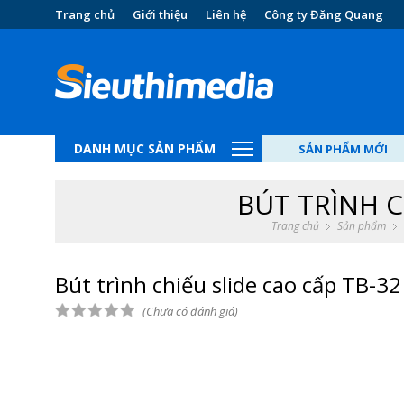
Trang chủ
Giới thiệu
Liên hệ
Công ty Đăng Quang
DANH MỤC SẢN PHẨM
SẢN PHẨM MỚI
BÚT TRÌNH C
Trang chủ
Sản phẩm
Bút trình chiếu slide cao cấp TB-32
(Chưa có đánh giá)