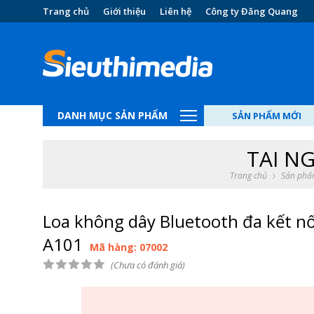
Trang chủ
Giới thiệu
Liên hệ
Công ty Đăng Quang
DANH MỤC SẢN PHẨM
SẢN PHẨM MỚI
TAI NG
Trang chủ
Sản phẩ
Loa không dây Bluetooth đa kết nố
A101
Mã hàng: 07002
(Chưa có đánh giá)