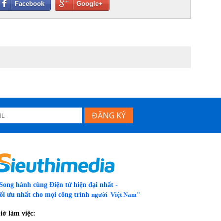
Facebook
Google+
Song hành cùng Điện tử hiện đại nhất -
ối ưu nhất cho mọi công trình
người Việt Nam"
iờ làm việc: