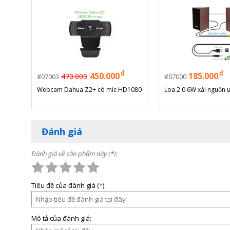
₫
₫
450.000
185.000
470.000
07003
07000
Webcam Dahua Z2+ có mic HD1080
Loa 2.0 6W xài nguồn 
Đánh giá
Đánh giá về sản phẩm này (
*
):
Tiêu đề của đánh giá (
*
):
Mô tả của đánh giá: