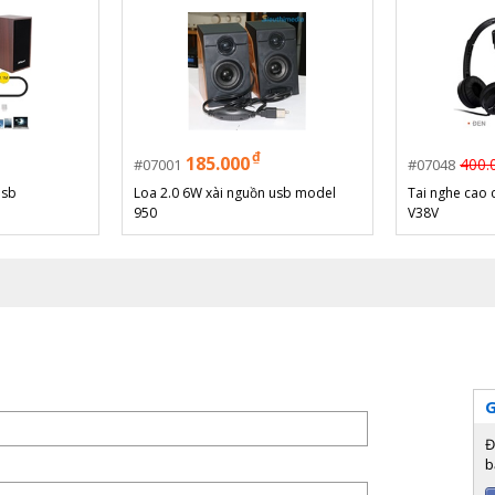
₫
185.000
400.
07001
07048
usb
Loa 2.0 6W xài nguồn usb model
Tai nghe cao 
950
V38V
G
Đ
b