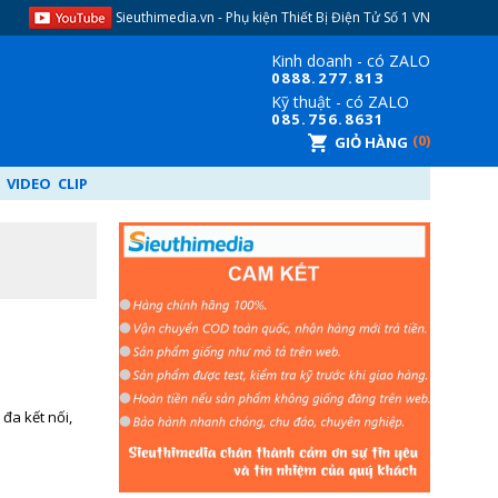
Sieuthimedia.vn - Phụ kiện Thiết Bị Điện Tử​ Số 1 VN
Kinh doanh - có ZALO
08
88.277.813
Kỹ thuật - có ZALO
08
5.756.8631
0
GIỎ HÀNG
VIDEO CLIP
đa kết nối,