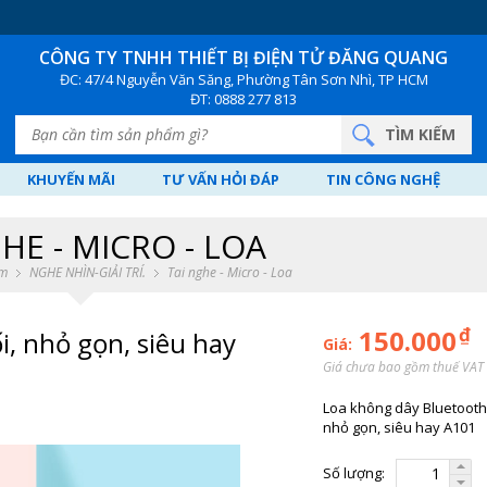
CÔNG TY TNHH THIẾT BỊ ĐIỆN TỬ
ĐĂNG QUANG
ĐC: 47/4 Nguyễn Văn Săng, Phường Tân Sơn Nhì, TP HCM
ĐT: 0888 277 813
KHUYẾN MÃI
TƯ VẤN HỎI ĐÁP
TIN CÔNG NGHỆ
HE - MICRO - LOA
m
NGHE NHÌN-GIẢI TRÍ.
Tai nghe - Micro - Loa
₫
150.000
i, nhỏ gọn, siêu hay
Giá:
Giá chưa bao gồm thuế VAT
Loa không dây Bluetooth 
nhỏ gọn, siêu hay A101
Số lượng: