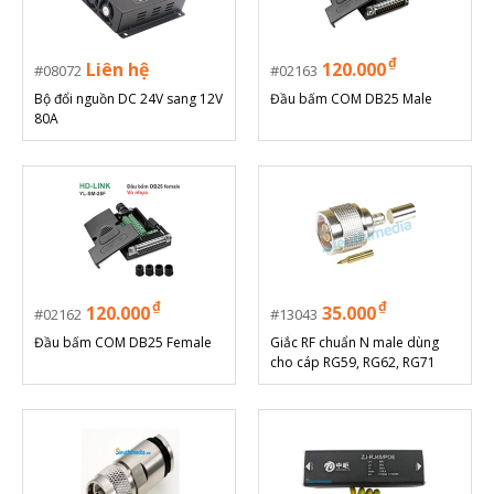
₫
Liên hệ
120.000
08072
02163
Bộ đổi nguồn DC 24V sang 12V
Đầu bấm COM DB25 Male
80A
₫
₫
120.000
35.000
02162
13043
Đầu bấm COM DB25 Female
Giắc RF chuẩn N male dùng
cho cáp RG59, RG62, RG71