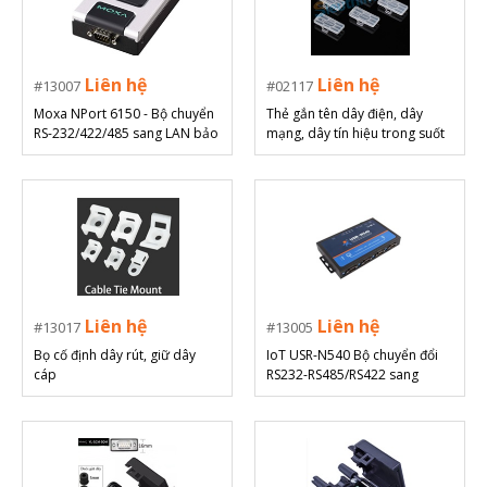
Liên hệ
Liên hệ
13007
02117
Moxa NPort 6150 - Bộ chuyển
Thẻ gắn tên dây điện, dây
RS-232/422/485 sang LAN bảo
mạng, dây tín hiệu trong suốt
mật
WINET (Túi 50 cái)
Liên hệ
Liên hệ
13017
13005
Bọ cố định dây rút, giữ dây
IoT USR-N540 Bộ chuyển đổi
cáp
RS232-RS485/RS422 sang
Ethernet 4 cổng