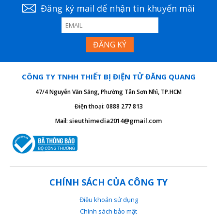
Đăng ký mail để nhận tin khuyến mãi
CÔNG TY TNHH THIẾT BỊ ĐIỆN TỬ ĐĂNG QUANG
47/4 Nguyễn Văn Săng, Phường Tân Sơn Nhì, TP.HCM
Điện thoại: 0888 277 813
sieuthimedia2014@gmail.com
Mail:
CHÍNH SÁCH CỦA CÔNG TY
Điều khoản sử dụng
Chính sách bảo mật