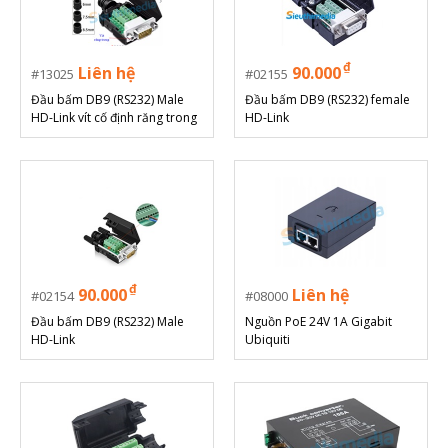
₫
Liên hệ
90.000
13025
02155
Đầu bấm DB9 (RS232) Male
Đầu bấm DB9 (RS232) female
HD-Link vít cố định răng trong
HD-Link
₫
90.000
Liên hệ
02154
08000
Đầu bấm DB9 (RS232) Male
Nguồn PoE 24V 1A Gigabit
HD-Link
Ubiquiti