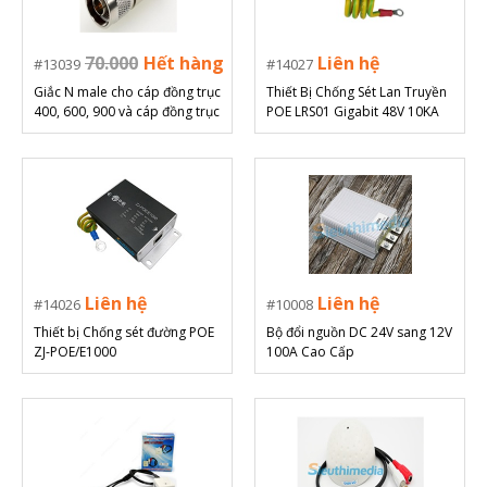
70.000
Hết hàng
Liên hệ
13039
14027
Giắc N male cho cáp đồng trục
Thiết Bị Chống Sét Lan Truyền
400, 600, 900 và cáp đồng trục
POE LRS01 Gigabit 48V 10KA
RG8.
Liên hệ
Liên hệ
14026
10008
Thiết bị Chống sét đường POE
Bộ đổi nguồn DC 24V sang 12V
ZJ-POE/E1000
100A Cao Cấp