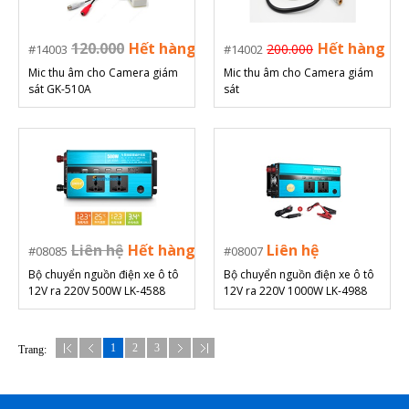
120.000
Hết hàng
Hết hàng
200.000
14003
14002
Mic thu âm cho Camera giám
Mic thu âm cho Camera giám
sát GK-510A
sát
Liên hệ
Hết hàng
Liên hệ
08085
08007
Bộ chuyển nguồn điện xe ô tô
Bộ chuyển nguồn điện xe ô tô
12V ra 220V 500W LK-4588
12V ra 220V 1000W LK-4988
1
2
3
Trang: