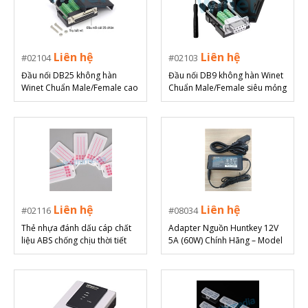
Liên hệ
Liên hệ
02104
02103
Đầu nối DB25 không hàn
Đầu nối DB9 không hàn Winet
Winet Chuẩn Male/Female cao
Chuẩn Male/Female siêu mỏng
cấp
16mm
Liên hệ
Liên hệ
02116
08034
Thẻ nhựa đánh dấu cáp chất
Adapter Nguồn Huntkey 12V
liệu ABS chống chịu thời tiết
5A (60W) Chính Hãng – Model
HKA06012050-0A7