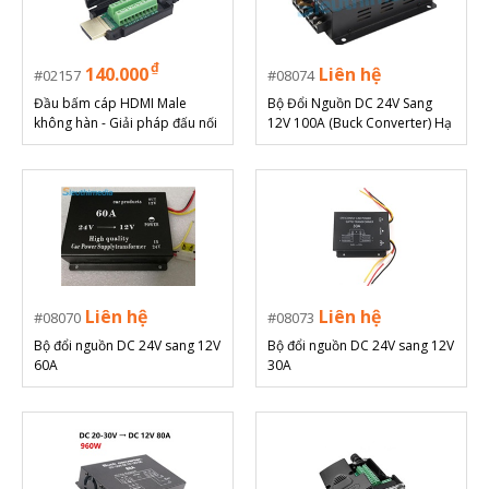
₫
140.000
Liên hệ
02157
08074
Đầu bấm cáp HDMI Male
Bộ Đổi Nguồn DC 24V Sang
không hàn - Giải pháp đấu nối
12V 100A (Buck Converter) Hạ
linh hoạt, bền bỉ
Áp Ô Tô
Liên hệ
Liên hệ
08070
08073
Bộ đổi nguồn DC 24V sang 12V
Bộ đổi nguồn DC 24V sang 12V
60A
30A