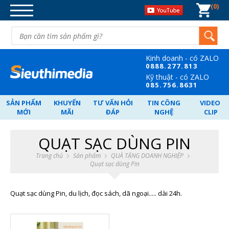
0
DANH MỤC SẢN PHẨM
DÂY CÁP TÍN HIỆU
BỘ CHIA TÍN HIỆU
Kinh doanh - có ZALO
CHUYỂN ĐỐI TÍN HIỆU
08
88.277.813
Kỹ thuật - có ZALO
MẠNG-WIFI-MÁY TÍNH-ĐIỆN
08
5.756.8631
THOẠI
SẢN PHẨM
KHUYẾN
TƯ VẤN HỎI
TIN CÔNG
VIDEO
NGUỒN POE - SWITCH - VẬT TƯ.
MỚI
MÃI
ĐÁP
NGHỆ
CLIP
CARD PCI-GHI HÌNH-CARD PCI-E
QUẠT SẠC DÙNG PIN
NGHE NHÌN-GIẢI TRÍ.
Trang chủ
Sản phẩm
QUÀ TẶNG DOANH NGHIỆP
QUÀ TẶNG DOANH NGHIỆP
Quạt sạc dùng Pin
Quạt sạc dùng Pin, du lịch, đọc sách, dã ngoại..... dài 24h.