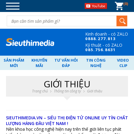
0
DANH MỤC SẢN PHẨM
DÂY CÁP TÍN HIỆU
BỘ CHIA TÍN HIỆU
Kinh doanh - có ZALO
CHUYỂN ĐỐI TÍN HIỆU
08
88.277.813
Kỹ thuật - có ZALO
MẠNG-WIFI-MÁY TÍNH-ĐIỆN
08
5.756.8631
THOẠI
SẢN PHẨM
KHUYẾN
TƯ VẤN HỎI
TIN CÔNG
VIDEO
NGUỒN POE - SWITCH - VẬT TƯ.
MỚI
MÃI
ĐÁP
NGHỆ
CLIP
CARD PCI-GHI HÌNH-CARD PCI-E
GIỚI THIỆU
NGHE NHÌN-GIẢI TRÍ.
Trang chủ
Thông tin công ty
Giới thiệu
QUÀ TẶNG DOANH NGHIỆP
SIEUTHIMEDIA.VN – SIÊU THỊ ĐIỆN TỬ ONLINE UY TÍN CHẤT
LƯỢNG HÀNG ĐẦU VIỆT NAM !
Nền khoa học công nghệ hiện nay trên thế giới liên tục phát